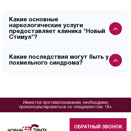
Какие основные
наркологические услуги
предоставляет клиника "Новый
Стимул"?
Клиника предоставляет полный спектр
Какие последствия могут быть у
наркологической помощи, включая вывод из запоя
похмельного синдрома?
на дому и в стационаре, кодирование от
алкоголизма, лечение наркотической зависимости и
Злоупотребление алкоголем сопровождается
реабилитацию. Все услуги оказываются опытными
похмельным синдромом. При этом беспокоят
врачами-наркологами с использованием
признаки интоксикации. Чем продолжительнее запой
современных методик лечения и
– тем сильнее симптомы отравления. К характерным
сертифицированных препаратов.
Имеются противопоказания, необходимо
проявлениям относятся: тошнота, рвота; учащенное
проконсультироваться со специалистом. 18+
сердцебиение; повышение артериального давления;
аритмия.Нарушения со стороны функционирования
ОБРАТНЫЙ ЗВОНОК
жизненно-важных органов приводит к обострению