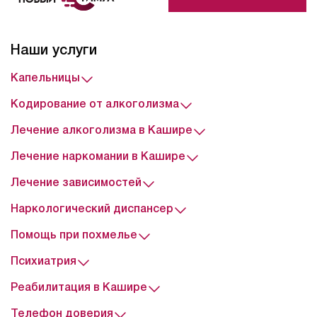
хронических болезней, развитию острых состояний.
Именно поэтому велика вероятность инсульта,
инфаркта, панкреатита, бронхоспазма, колита,
Наши услуги
язвенной болезни кишечника.
Капельницы
Кодирование от алкоголизма
Лечение алкоголизма в Кашире
Лечение наркомании в Кашире
Лечение зависимостей
Наркологический диспансер
Помощь при похмелье
Психиатрия
Реабилитация в Кашире
Телефон доверия